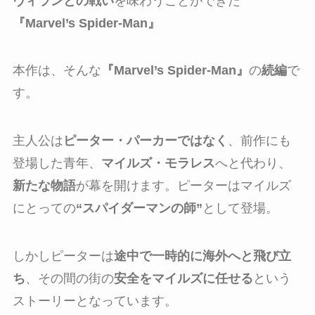
ヴィランとの戦い
を味わうことができた
『Marvel’s Spider-Man』
本作は、そんな
『Marvel’s Spider-Man』
の
続編
で
す。
主人公は
ピーター・パーカーではなく
、前作にも
登場した青年、
マイルズ・モラレス
へと代わり、
新たな物語
が幕を開けます。ピーターはマイルズ
にとっての
“スパイダーマンの師”
として登場。
しかしピーターは
途中で一時的に海外へと飛び立
ち
、その間の街の
安全をマイルズに任せる
という
ストーリーとなっています。