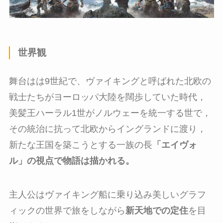
世界観
舞台はは9世紀で、ヴァイキングと呼ばれた北欧の
戦士たちがヨーロッパ大陸を闊歩していた時代，
美髪王ハーラル1世がノルウェーを統一する世で，
その統治に抗って北欧からイングランドに渡り，
新たな王国を築こうとする一族の長
「エイヴォ
ル」の視点で物語は描かれる。
主人公はヴァイキング船に乗り込み美しいグラフ
ィックの世界で旅をしながら
新天地での定住
を目